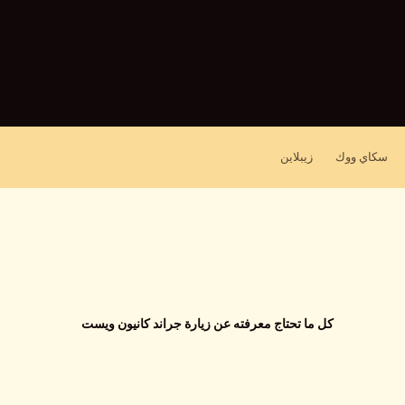
سكاي ووك
زيبلاين
كل ما تحتاج معرفته عن زيارة جراند كانيون ويست
اضغط على Enter للبحث أو ESC للإغلاق