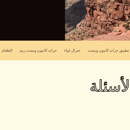
تطبيق جراند كانيون ويست
جنرال لواء
جراند كانيون ويست ريم
الطعام
أسئلة