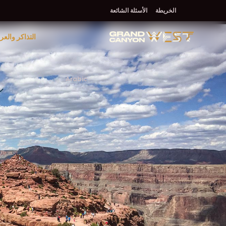
خطي
الخريطة
الأسئلة الشائعة
لى
لمحتوى
التذاكر والع
لرئيسي
Arabic