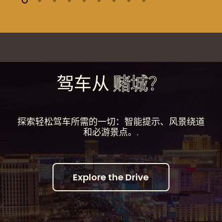
驾车从
赌城？
探索轻松驾车所需的一切：智能提示、风景绕道
和必游景点。.
E
x
p
l
o
r
e
t
h
e
D
r
i
v
e