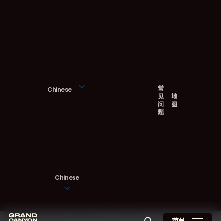
跳
至
主
要
内
容
常
Chinese
见
地
问
图
题
Chinese