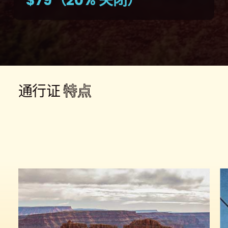
$79（20% 关闭）
通行证
特点