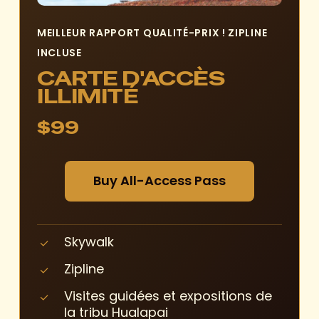
MEILLEUR RAPPORT QUALITÉ-PRIX ! ZIPLINE
INCLUSE
CARTE D'ACCÈS
ILLIMITÉ
$99
B
u
y
A
l
l
-
A
c
c
e
s
s
P
a
s
s
Skywalk
Zipline
Visites guidées et expositions de
la tribu Hualapai