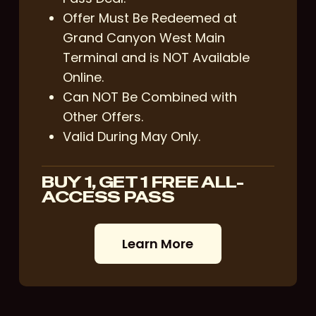
Offer Must Be Redeemed at
Grand Canyon West Main
Terminal and is NOT Available
Online.
Can NOT Be Combined with
Other Offers.
Valid During May Only.
BUY 1, GET 1 FREE ALL-
ACCESS PASS
L
e
a
r
n
M
o
r
e