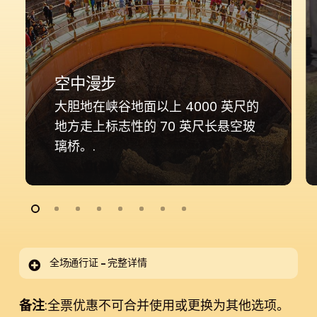
空中漫步
大胆地在峡谷地面以上 4000 英尺的
地方走上标志性的 70 英尺长悬空玻
璃桥。.
全场通行证 - 完整详情
备注
空中漫步体验
:全票优惠不可合并使用或更换为其他选项。