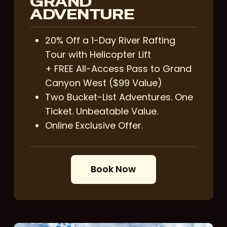
GRAND
ADVENTURE
20% Off a 1-Day River Rafting
Tour with Helicopter Lift
+ FREE All-Access Pass to Grand
Canyon West ($99 Value)
Two Bucket-List Adventures. One
Ticket. Unbeatable Value.
Online Exclusive Offer.
B
o
o
k
N
o
w