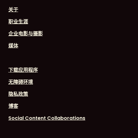
至少 4 英尺高
关于
无孕妇
没有颈部或背部受过伤的人
职业生涯
企业电影与摄影
商场体验
媒体
位于华帕伊点。.
仅在您的入院扫描日期有效。.
下载应用程序
视情况而定。不保证体验。.
无障碍环境
全程通行证 $10 食品积分详情
隐私政策
可在以下地点使用Guano Point
博客
Cafe（Guano Point）、Sky View
Restaurant（Eagle Point）、Skywalk
Social Content Collaborations
Cafe（Eagle Point）、Gwe Ma'jo
Restaurant（Hualapai Point）。