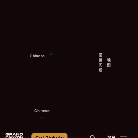
跳
至
主
要
内
容
常
Chinese
见
地
问
图
题
Chinese
G
e
t
T
i
c
k
e
t
s