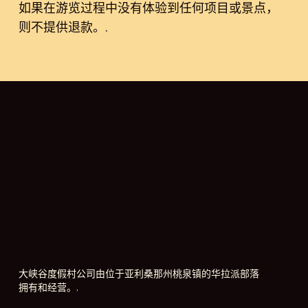
如果在游览过程中没有体验到任何项目或景点，
位于 Eagle Point。.
则不提供退款。.
客人可以使用手机，但个人物品由客人
自行负责。.
仅在您的入院扫描日期有效。.
视情况而定。不保证景点。.
乘坐滑索
位于华帕伊点。.
仅在入院扫描当日有效
视情况而定。不保证乘坐。.
12 岁及以下的骑手必须由 16 岁或以上
的父母或监护人陪同
大峡谷度假村公司由位于亚利桑那州桃泉镇的华拉派部落
最低重量 90 磅
拥有和经营。.
最大重量 275 磅