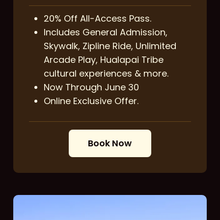
20% Off All-Access Pass.
Includes General Admission,
Skywalk, Zipline Ride, Unlimited
Arcade Play, Hualapai Tribe
cultural experiences & more.
Now Through June 30
Online Exclusive Offer.
B
o
o
k
N
o
w