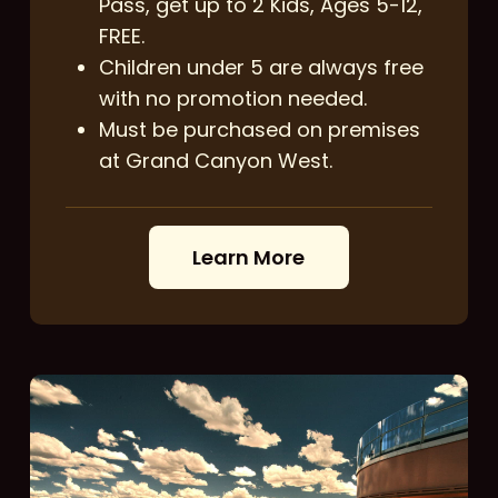
Pass, get up to 2 Kids, Ages 5-12,
FREE.
Children under 5 are always free
with no promotion needed.
Must be purchased on premises
at Grand Canyon West.
L
e
a
r
n
M
o
r
e