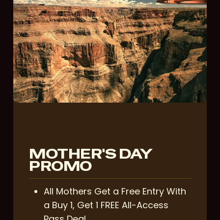
MOTHER'S DAY
PROMO
All Mothers Get a Free Entry With
a Buy 1, Get 1 FREE All-Access
Pass Deal.