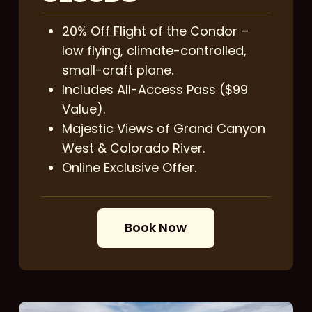
20% Off Flight of the Condor –
low flying, climate-controlled,
small-craft plane.
Includes All-Access Pass ($99
Value).
Majestic Views of Grand Canyon
West & Colorado River.
Online Exclusive Offer.
B
o
o
k
N
o
w