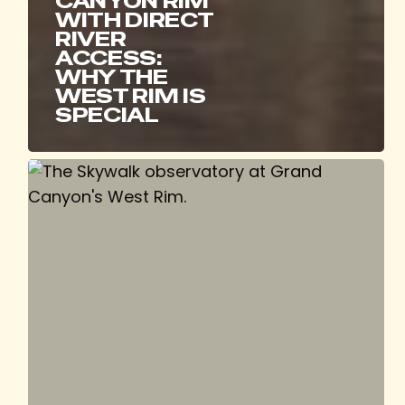
CANYON RIM
WITH DIRECT
RIVER
ACCESS:
WHY THE
WEST RIM IS
SPECIAL
Skywalk
at
Sa’
Nyu
Wa
(Eagle
Point):
Cultural
Significance
on