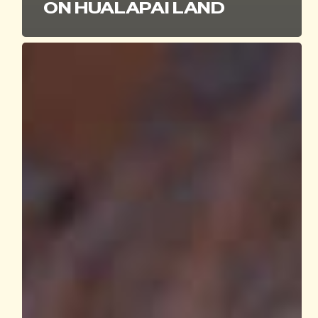
ON HUALAPAI LAND
From
Rim
to
River:
A
Complete
Guide
to
Hualapai
River
Runners
Adventures