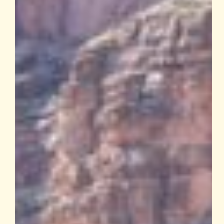
Direct
River
Access:
Why
the
West
Rim
Is
Special