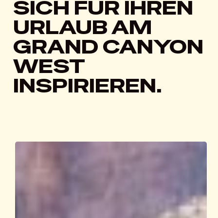
SICH FÜR IHREN
URLAUB AM
GRAND CANYON
WEST
INSPIRIEREN.
The
Only
Grand
Canyon
Rim
With