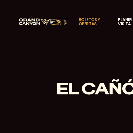
Ir
al
contenido
BOLETOS Y
PLANIF
OFERTAS
VISITA
principal
EL CAÑ