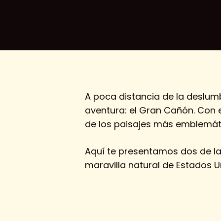
A poca distancia de la deslum
aventura: el Gran Cañón. Con 
de los paisajes más emblemátic
Aquí te presentamos dos de l
maravilla natural de Estados Uni
Presione Intro para buscar o Esc para ce