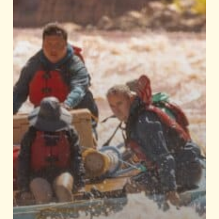
Hualapai
River
Runners
Adventures