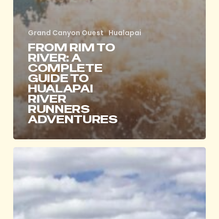
Grand Canyon Ouest
Hualapai
FROM RIM TO
RIVER: A
COMPLETE
GUIDE TO
HUALAPAI
RIVER
RUNNERS
ADVENTURES
LA
SIGNIFICATION
DES
LIEUX
DU