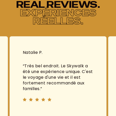
REAL REVIEWS.
EXPÉRIENCES
RÉELLES.
Carol G.
Le Skywalk a
“
Nous avons conduit jusqu'
 unique. C'est
Grand Canyon depuis Las V
et il est
Cela a duré environ 2 heure
mandé aux
bus circulaient fréquemme
nous emmenaient voir des
magnifiques. Nous avons pr
beaucoup de photos. Nous
sommes heureux d'y être al