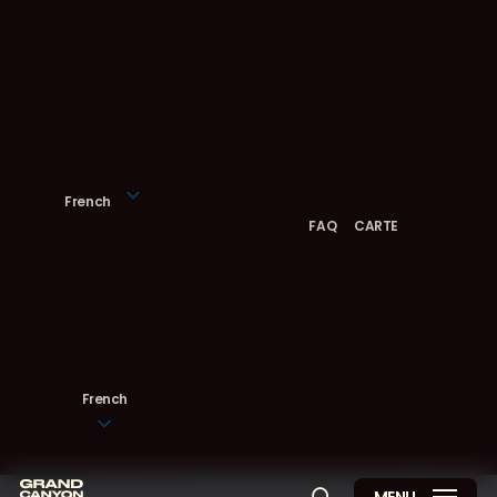
Skip
to
main
content
French
FAQ
CARTE
French