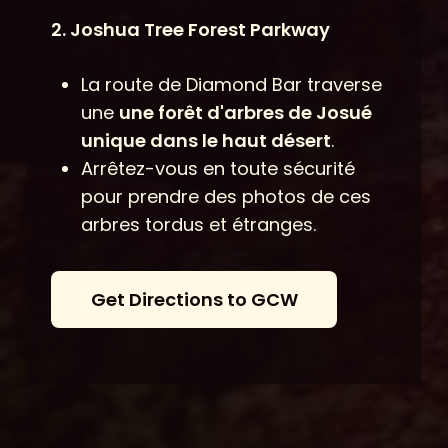
2. Joshua Tree Forest Parkway
La route de Diamond Bar traverse
une
une forêt d'arbres de Josué
unique dans le haut désert
.
Arrêtez-vous en toute sécurité
pour prendre des photos de ces
arbres tordus et étranges.
G
e
t
D
i
r
e
c
t
i
o
n
s
t
o
G
C
W