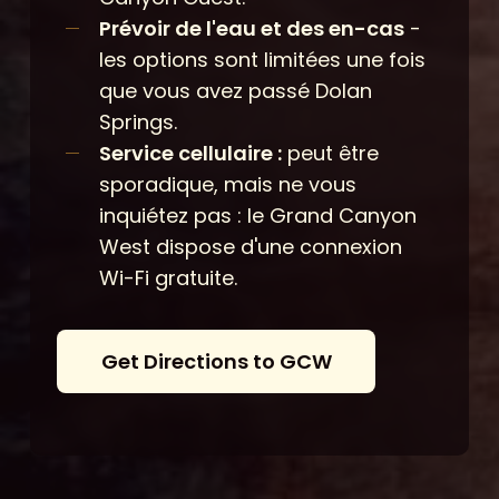
Prévoir de l'eau et des en-cas
-
les options sont limitées une fois
que vous avez passé Dolan
Springs.
Service cellulaire :
peut être
sporadique, mais ne vous
inquiétez pas : le Grand Canyon
West dispose d'une connexion
Wi-Fi gratuite.
G
e
t
D
i
r
e
c
t
i
o
n
s
t
o
G
C
W