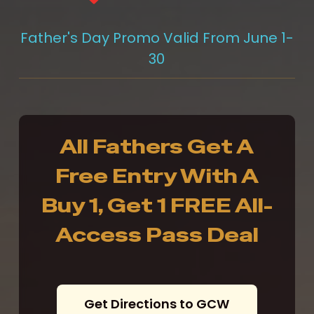
Father's Day Promo Valid From June 1-
30
All Fathers Get A
Free Entry With A
Buy 1, Get 1 FREE All-
Access Pass Deal
G
e
t
D
i
r
e
c
t
i
o
n
s
t
o
G
C
W