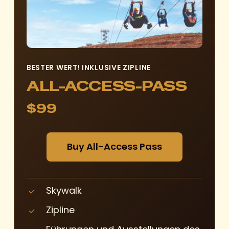
BESTER WERT! INKLUSIVE ZIPLINE
ALL-ACCESS-PASS
$99
B
u
y
A
l
l
-
A
c
c
e
s
s
P
a
s
s
Skywalk
Zipline